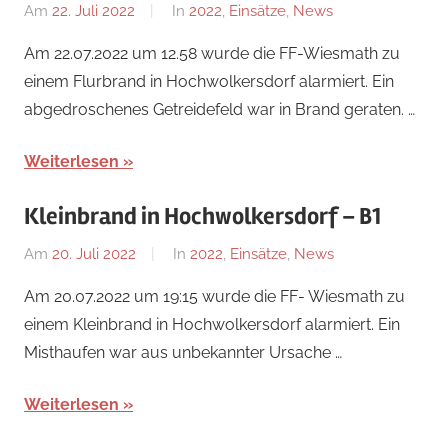
Am
22. Juli 2022
Von
In
2022
,
Einsätze
,
News
Florian
Am 22.07.2022 um 12.58 wurde die FF-Wiesmath zu
Nossal
einem Flurbrand in Hochwolkersdorf alarmiert. Ein
abgedroschenes Getreidefeld war in Brand geraten. …
Weiterlesen
Kleinbrand in Hochwolkersdorf – B1
Am
20. Juli 2022
Von
In
2022
,
Einsätze
,
News
Florian
Am 20.07.2022 um 19:15 wurde die FF- Wiesmath zu
Nossal
einem Kleinbrand in Hochwolkersdorf alarmiert. Ein
Misthaufen war aus unbekannter Ursache …
Weiterlesen