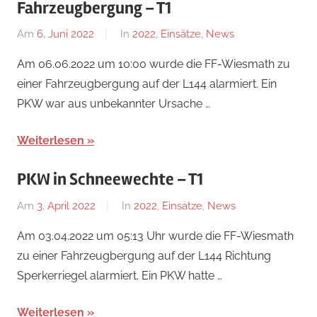
Fahrzeugbergung – T1
Am
6. Juni 2022
Von
In
2022
,
Einsätze
,
News
Florian
Am 06.06.2022 um 10:00 wurde die FF-Wiesmath zu
Nossal
einer Fahrzeugbergung auf der L144 alarmiert. Ein
PKW war aus unbekannter Ursache …
Weiterlesen
PKW in Schneewechte – T1
Am
3. April 2022
Von
In
2022
,
Einsätze
,
News
Florian
Am 03.04.2022 um 05:13 Uhr wurde die FF-Wiesmath
Nossal
zu einer Fahrzeugbergung auf der L144 Richtung
Sperkerriegel alarmiert. Ein PKW hatte …
Weiterlesen