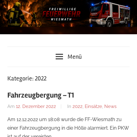
Zum
Inhalt
springen
Freiwillige
Menü
Feuerwehr
Wiesmath
Kategorie:
2022
Fahrzeugbergung – T1
Am
12. Dezember 2022
Von
In
2022
,
Einsätze
,
News
Florian
Am 12.12.2022 um 18:08 wurde die FF-Wiesmath zu
Nossal
einer Fahrzeugbergung in die Hölle alarmiert. Ein PKW
ist auf der vereisten …