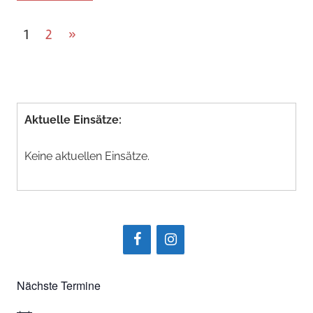
Seitennummerierung
Nächste
1
2
»
Beiträge
der
Beiträge
Aktuelle Einsätze:
Keine aktuellen Einsätze.
Nächste Termine