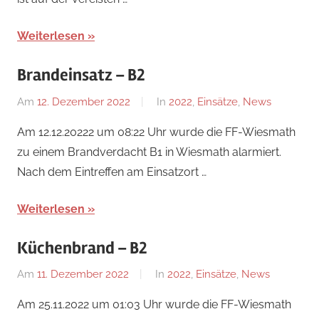
Weiterlesen
Brandeinsatz – B2
Am
12. Dezember 2022
Von
In
2022
,
Einsätze
,
News
Florian
Am 12.12.20222 um 08:22 Uhr wurde die FF-Wiesmath
Nossal
zu einem Brandverdacht B1 in Wiesmath alarmiert.
Nach dem Eintreffen am Einsatzort …
Weiterlesen
Küchenbrand – B2
Am
11. Dezember 2022
Von
In
2022
,
Einsätze
,
News
Florian
Am 25.11.2022 um 01:03 Uhr wurde die FF-Wiesmath
Nossal