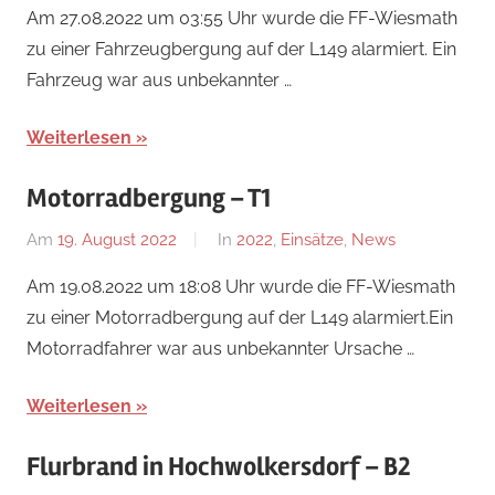
Florian
Am 27.08.2022 um 03:55 Uhr wurde die FF-Wiesmath
Nossal
zu einer Fahrzeugbergung auf der L149 alarmiert. Ein
Fahrzeug war aus unbekannter …
Weiterlesen
Motorradbergung – T1
Am
19. August 2022
Von
In
2022
,
Einsätze
,
News
Florian
Am 19.08.2022 um 18:08 Uhr wurde die FF-Wiesmath
Nossal
zu einer Motorradbergung auf der L149 alarmiert.Ein
Motorradfahrer war aus unbekannter Ursache …
Weiterlesen
Flurbrand in Hochwolkersdorf – B2