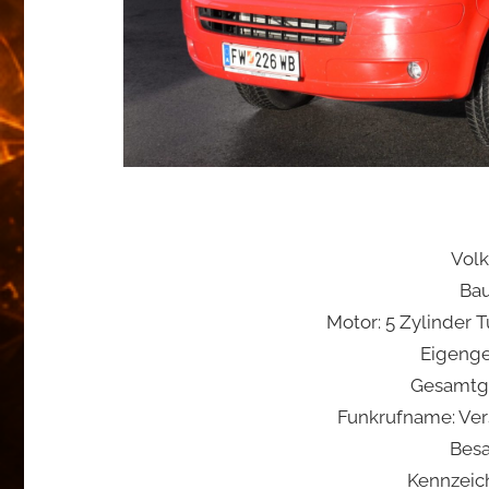
Vol
Bau
Motor: 5 Zylinder 
Eigenge
Gesamtge
Funkrufname: Ve
Besa
Kennzei