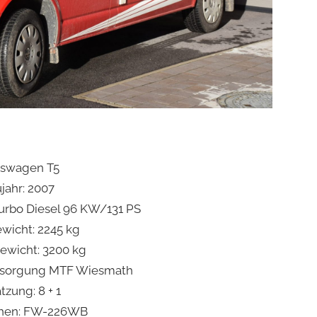
kswagen T5
jahr: 2007
Turbo Diesel 96 KW/131 PS
wicht: 2245 kg
wicht: 3200 kg
rsorgung MTF Wiesmath
tzung: 8 + 1
chen: FW-226WB