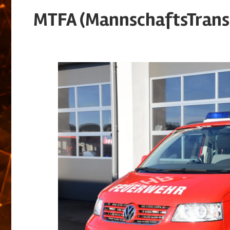
Wiesmath
MTFA (MannschaftsTransp