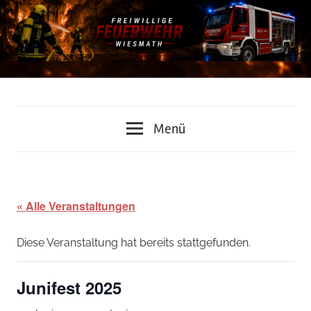
Zum
Inhalt
springen
Freiwillige
Menü
Feuerwehr
Wiesmath
« Alle Veranstaltungen
Diese Veranstaltung hat bereits stattgefunden.
Junifest 2025