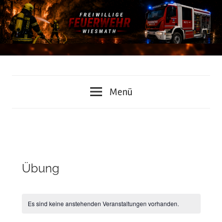
Zum
Inhalt
springen
Freiwillige
Menü
Feuerwehr
Wiesmath
Übung
Es sind keine anstehenden Veranstaltungen vorhanden.