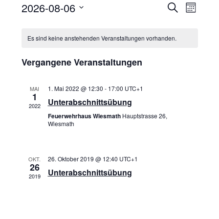
2026-08-06
Veran
Veranst
Suche
Monat
Datum
Ansi
Suche
Kalender
wählen.
Navig
Es sind keine anstehenden Veranstaltungen vorhanden.
und
von
Vergangene Veranstaltungen
Ansichte
Veranstaltungen
Navigati
1. Mai 2022 @ 12:30
-
17:00
UTC+1
MAI
1
Unterabschnittsübung
2022
Feuerwehrhaus Wiesmath
Hauptstrasse 26,
Wiesmath
26. Oktober 2019 @ 12:40
UTC+1
OKT.
26
Unterabschnittsübung
2019