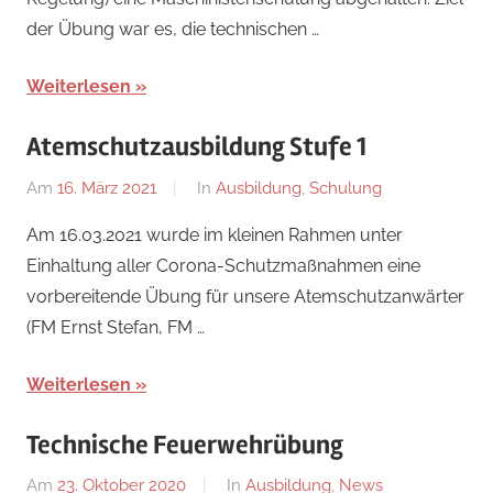
der Übung war es, die technischen …
Weiterlesen
Atemschutzausbildung Stufe 1
Am
16. März 2021
Von
In
Ausbildung
,
Schulung
Florian
Am 16.03.2021 wurde im kleinen Rahmen unter
Nossal
Einhaltung aller Corona-Schutzmaßnahmen eine
vorbereitende Übung für unsere Atemschutzanwärter
(FM Ernst Stefan, FM …
Weiterlesen
Technische Feuerwehrübung
Am
23. Oktober 2020
Von
In
Ausbildung
,
News