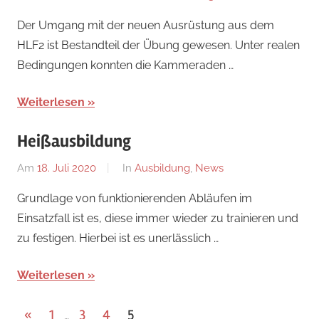
Florian
Der Umgang mit der neuen Ausrüstung aus dem
Nossal
HLF2 ist Bestandteil der Übung gewesen. Unter realen
Bedingungen konnten die Kammeraden …
Weiterlesen
Heißausbildung
Am
18. Juli 2020
Von
In
Ausbildung
,
News
Florian
Grundlage von funktionierenden Abläufen im
Nossal
Einsatzfall ist es, diese immer wieder zu trainieren und
zu festigen. Hierbei ist es unerlässlich …
Weiterlesen
Seitennummerierung
Vorherige
«
1
3
4
5
…