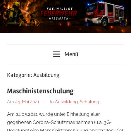
Zum
Inhalt
springen
Freiwillige
Menü
Feuerwehr
Wiesmath
Kategorie:
Ausbildung
Maschinistenschulung
Am
24. Mai 2021
Von
In
Ausbildung
,
Schulung
Florian
Am 24.05.2021 wurde unter Einhaltung aller
Nossal
gegebenen Corona-Schutzmaßnahmen (u.a. 3G-
Regelung) eine Maschinistenschulung abgehalten. Ziel