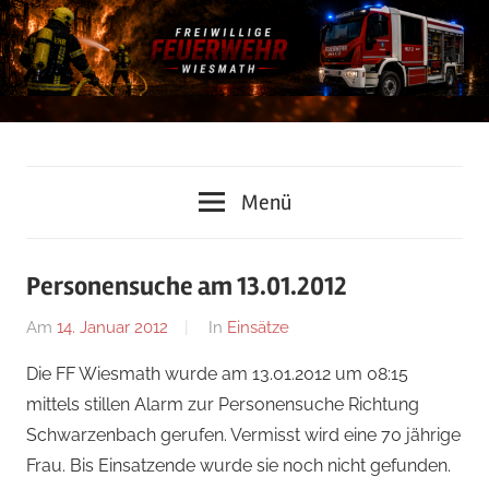
Zum
Inhalt
springen
Freiwillige
Menü
Feuerwehr
Wiesmath
Personensuche am 13.01.2012
Am
14. Januar 2012
Von
In
Einsätze
admin
Die FF Wiesmath wurde am 13.01.2012 um 08:15
mittels stillen Alarm zur Personensuche Richtung
Schwarzenbach gerufen. Vermisst wird eine 70 jährige
Frau. Bis Einsatzende wurde sie noch nicht gefunden.