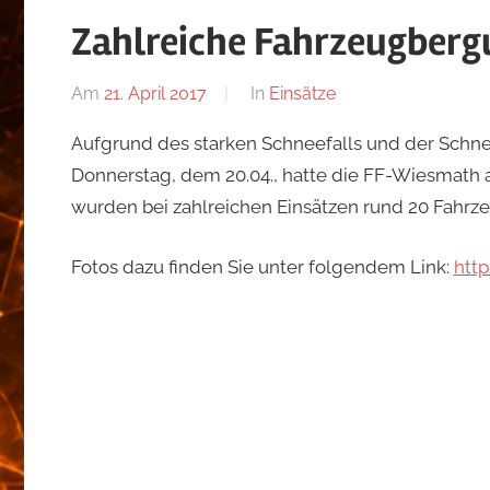
Wiesmath
Zahlreiche Fahrzeugber
Am
21. April 2017
Von
In
Einsätze
admin
Aufgrund des starken Schneefalls und der Sch
Donnerstag, dem 20.04., hatte die FF-Wiesmath a
wurden bei zahlreichen Einsätzen rund 20 Fahrz
Fotos dazu finden Sie unter folgendem Link:
htt