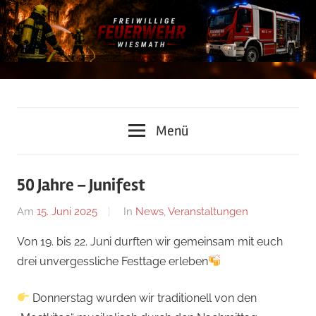
Zum
Inhalt
springen
Freiwillige
Menü
Feuerwehr
Wiesmath
50 Jahre – Junifest
Am
15. Juni 2025
Von
In
News
,
Veranstaltungen
Lukas
Von 19. bis 22. Juni durften wir gemeinsam mit euch
Grundtner
drei unvergessliche Festtage erleben
Donnerstag wurden wir traditionell von den