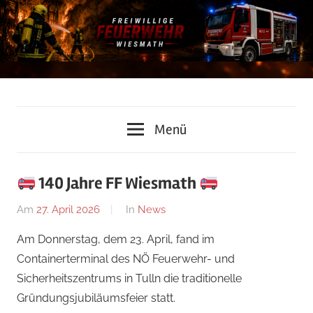
Zum
Inhalt
springen
Freiwillige
Menü
Feuerwehr
Wiesmath
140 Jahre FF Wiesmath
Am
27. April 2026
Von
In
News
Lukas
Am Donnerstag, dem 23. April, fand im
Grundtner
Containerterminal des NÖ Feuerwehr- und
Sicherheitszentrums in Tulln die traditionelle
Gründungsjubiläumsfeier statt.