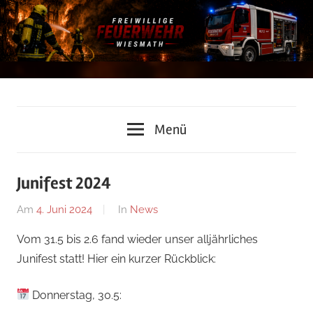
Zum
Inhalt
springen
Freiwillige
Menü
Feuerwehr
Wiesmath
Junifest 2024
Am
4. Juni 2024
Von
In
News
Lukas
Vom 31.5 bis 2.6 fand wieder unser alljährliches
Grundtner
Junifest statt! Hier ein kurzer Rückblick:
Donnerstag, 30.5: