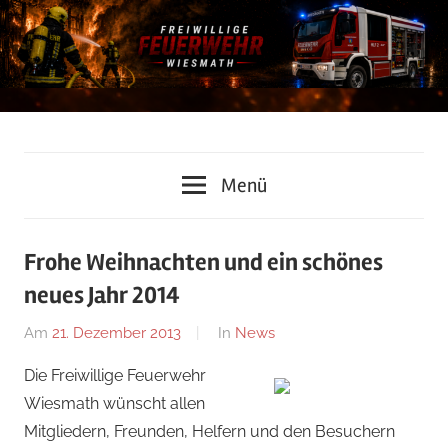
Zum
Inhalt
springen
Freiwillige
Menü
Feuerwehr
Wiesmath
Frohe Weihnachten und ein schönes
neues Jahr 2014
Am
21. Dezember 2013
Von
In
News
admin
Die Freiwillige Feuerwehr
Wiesmath wünscht allen
Mitgliedern, Freunden, Helfern und den Besuchern