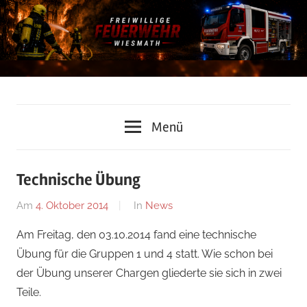
Zum
Inhalt
springen
Freiwillige
Menü
Feuerwehr
Wiesmath
Technische Übung
Am
4. Oktober 2014
Von
In
News
admin
Am Freitag, den 03.10.2014 fand eine technische
Übung für die Gruppen 1 und 4 statt. Wie schon bei
der Übung unserer Chargen gliederte sie sich in zwei
Teile.