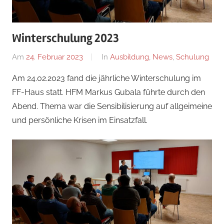
Winterschulung 2023
Am
24. Februar 2023
Von
In
Ausbildung
,
News
,
Schulung
Florian
Am 24.02.2023 fand die jährliche Winterschulung im
Nossal
FF-Haus statt. HFM Markus Gubala führte durch den
Abend. Thema war die Sensibilisierung auf allgeimeine
und persönliche Krisen im Einsatzfall.