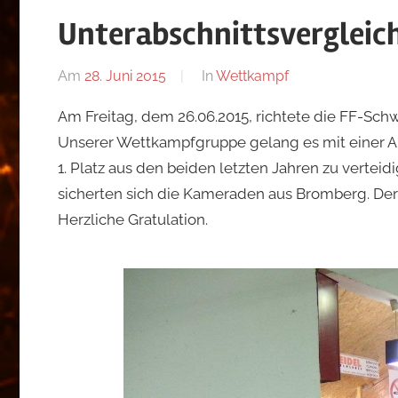
Wiesmath
Unterabschnittsvergleic
Am
28. Juni 2015
Von
In
Wettkampf
admin
Am Freitag, dem 26.06.2015, richtete die FF-Sc
Unserer Wettkampfgruppe gelang es mit einer Ang
1. Platz aus den beiden letzten Jahren zu verteid
sicherten sich die Kameraden aus Bromberg. Der
Herzliche Gratulation.