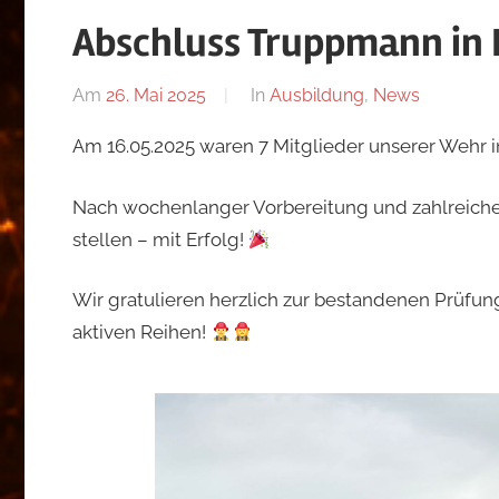
Wiesmath
Abschluss Truppmann in 
Am
26. Mai 2025
Von
In
Ausbildung
,
News
Lukas
Am 16.05.2025 waren 7 Mitglieder unserer Wehr 
Grundtner
Nach wochenlanger Vorbereitung und zahlreiche
stellen – mit Erfolg!
Wir gratulieren herzlich zur bestandenen Prüfun
aktiven Reihen!