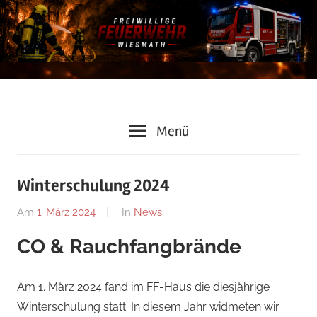
Zum
Inhalt
springen
Freiwillige
Menü
Feuerwehr
Wiesmath
Winterschulung 2024
Am
1. März 2024
Von
In
News
Lukas
CO & Rauchfangbrände
Grundtner
Am 1. März 2024 fand im FF-Haus die diesjährige
Winterschulung statt. In diesem Jahr widmeten wir